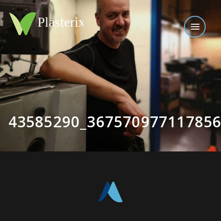
43585290_36757097711785